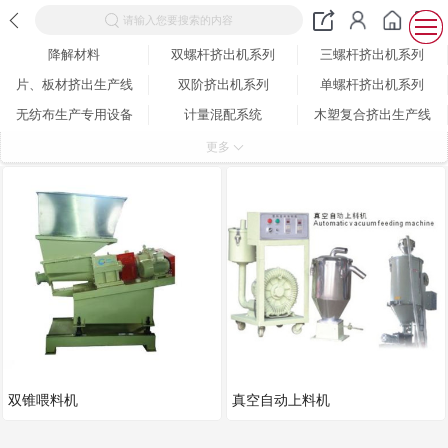
请输入您要搜索的内容
降解材料
双螺杆挤出机系列
三螺杆挤出机系列
片、板材挤出生产线
双阶挤出机系列
单螺杆挤出机系列
无纺布生产专用设备
计量混配系统
木塑复合挤出生产线
密炼、单、双螺杆挤出机系列
喂料系统
部件分类
更多
电气控制系统
连续密炼机组
切粒系统
其它
双锥喂料机
真空自动上料机