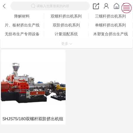
请输入您要搜索的内容
降解材料
双螺杆挤出机系列
三螺杆挤出机系列
片、板材挤出生产线
双阶挤出机系列
单螺杆挤出机系列
无纺布生产专用设备
计量混配系统
木塑复合挤出生产线
密炼、单、双螺杆挤出机系列
喂料系统
部件分类
更多
电气控制系统
连续密炼机组
切粒系统
其它
SHJS75/180双螺杆双阶挤出机组