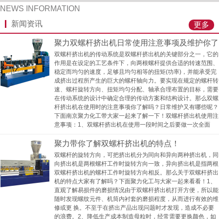
NEWS INFORMATION
新闻资讯
更多
聚力双螺杆挤出机日常使用注意事项及维护你了
双螺杆挤出机的传动系统是双螺杆挤出机的关键部分之一，它的
解吗？
作用是在设定的工艺条件下，向两根螺杆提供合适的转速范围、
稳定而均匀的速度，足够且均匀相等的扭矩(功率)，并能承受完
成挤出过程所产生的巨大的螺杆轴向力。要实现在规定的螺杆转
速、螺杆旋转方向、扭矩均匀分配、轴承合理布置的目标，需要
在传动系统的设计中确定合理的传动方案和结构设计。那么双螺
杆挤出机在使用时的注意事项你了解吗？日常维护又有哪些呢？
下面南京聚力化工带大家一起来了解一下！双螺杆挤出机使用注
意事项：1、双螺杆挤出机在使用一段时间之后要做一次全面
聚力带你了解双螺杆挤出机的特点！
双螺杆的旋转方向，可把挤出机分为同向和异向两种挤出机，同
向挤出机是两根螺杆工作时旋转方向一致，异向挤出机是指两根
双螺杆挤出机的螺杆工作时旋转方向相反。那么关于双螺杆挤出
机的特点大家有了解吗？下面聚力化工与大家一起来看看！1、
直观了解易损件的磨损情况由于双螺杆挤出机打开方便，所以能
随时发现螺纹元件、机筒内衬套的磨损程度，从而进行有效的维
修或更 换。不至于在挤出产品出现问题时才发现，造成不必要
的浪费。2、降低生产成本制造母粒时，经常需要更换颜色，如