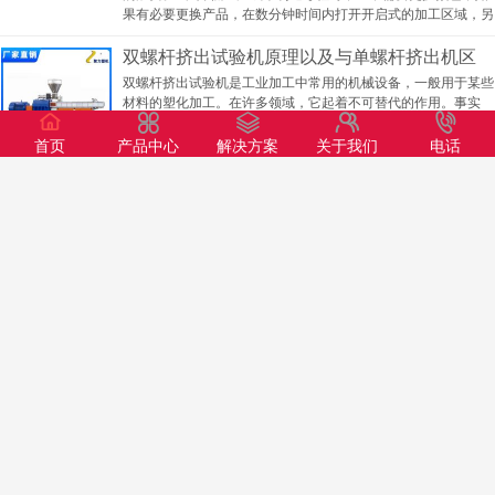
果有必要更换产品，在数分钟时间内打开开启式的加工区域，另
双螺杆挤出试验机原理以及与单螺杆挤出机区
双螺杆挤出试验机是工业加工中常用的机械设备，一般用于某些
别！
材料的塑化加工。在许多领域，它起着不可替代的作用。事实
上，除了双螺杆挤出试验机，单螺杆挤出机也是工业生产中常用
的设备。双螺杆挤出试验机是在此基础上开发的。那么双螺杆挤
首页
产品中心
解决方案
关于我们
电话
出试验机的工作原理是什么呢？它和单螺杆挤出机有什么区别？
下面聚力塑机与大家一起来看一看！双螺杆挤出试验机的工作原
理：1.同向啮合双螺杆挤出试验机有低速和高速两种。前者主要
用于型材挤出，后者用于特殊聚合物加工。(1)紧密啮合挤出
机。低速挤出机具有紧密啮合螺钉的几何形状，其中一个螺钉的
螺
双螺杆挤出机日常保养要注意哪些？
每日维护：定期进行日常维护，不占设备运转时间，一般在开车
时完成。关键在于清洗机器，润滑各运动件，紧固易松散的螺
纹，及时检查、调节电机、控制仪表、各工作部件和管道等。常
规维护：挤出机一般在挤出机连续运行2500-5000小时后停止运
行，对机器进行解体检测、测量、鉴定主要部件磨损情况、更换
达到磨损极限部件并修复损坏部件。这两个维护过程相互补充，
不可或缺。下面聚力塑机将为大家介绍双螺杆挤出机在日常维护
中要注意的细节：1、因为电控系统对环境温度和防尘要求都很
高，所以要把电气系统与生产现场隔离，并装上通风、换气扇，