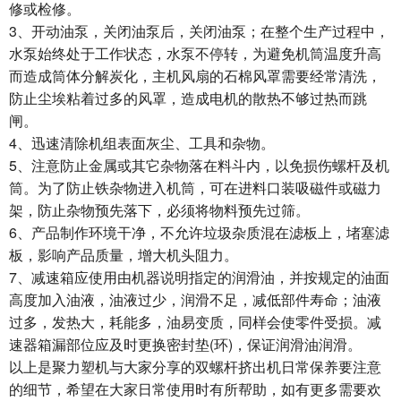
修或检修。
3、开动油泵，关闭油泵后，关闭油泵；在整个生产过程中，
水泵始终处于工作状态，水泵不停转，为避免机筒温度升高
而造成筒体分解炭化，主机风扇的石棉风罩需要经常清洗，
防止尘埃粘着过多的风罩，造成电机的散热不够过热而跳
闸。
4、迅速清除机组表面灰尘、工具和杂物。
5、注意防止金属或其它杂物落在料斗内，以免损伤螺杆及机
筒。为了防止铁杂物进入机筒，可在进料口装吸磁件或磁力
架，防止杂物预先落下，必须将物料预先过筛。
6、产品制作环境干净，不允许垃圾杂质混在滤板上，堵塞滤
板，影响产品质量，增大机头阻力。
7、减速箱应使用由机器说明指定的润滑油，并按规定的油面
高度加入油液，油液过少，润滑不足，减低部件寿命；油液
过多，发热大，耗能多，油易变质，同样会使零件受损。减
速器箱漏部位应及时更换密封垫(环)，保证润滑油润滑。
以上是聚力塑机与大家分享的双螺杆挤出机日常保养要注意
的细节，希望在大家日常使用时有所帮助，如有更多需要欢