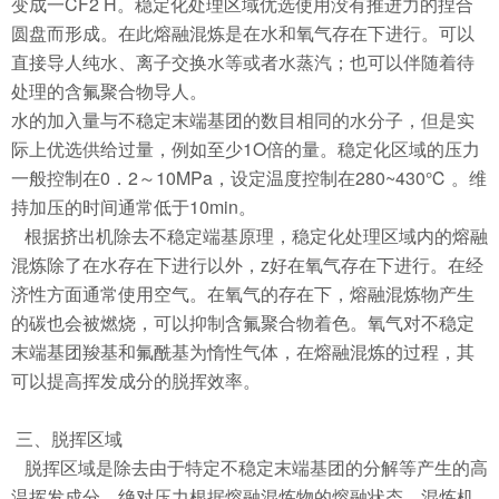
变成一CF2 H。稳定化处理区域优选使用没有推进力的捏合
圆盘而形成。在此熔融混炼是在水和氧气存在下进行。可以
直接导人纯水、离子交换水等或者水蒸汽；也可以伴随着待
处理的含氟聚合物导人。
水的加入量与不稳定末端基团的数目相同的水分子，但是实
际上优选供给过量，例如至少1O倍的量。稳定化区域的压力
一般控制在0．2～10MPa，设定温度控制在280~430℃ 。维
持加压的时间通常低于10min。
根据挤出机除去不稳定端基原理，稳定化处理区域内的熔融
混炼除了在水存在下进行以外，z好在氧气存在下进行。在经
济性方面通常使用空气。在氧气的存在下，熔融混炼物产生
的碳也会被燃烧，可以抑制含氟聚合物着色。氧气对不稳定
末端基团羧基和氟酰基为惰性气体，在熔融混炼的过程，其
可以提高挥发成分的脱挥效率。
三、脱挥区域
脱挥区域是除去由于特定不稳定末端基团的分解等产生的高
温挥发成分。绝对压力根据熔融混炼物的熔融状态、混炼机